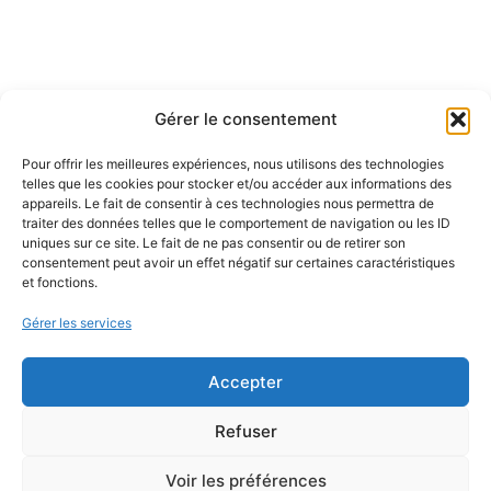
Laisser un commentaire
Gérer le consentement
Pour offrir les meilleures expériences, nous utilisons des technologies
Vous devez
vous connecter
pour publier un commentaire.
telles que les cookies pour stocker et/ou accéder aux informations des
appareils. Le fait de consentir à ces technologies nous permettra de
traiter des données telles que le comportement de navigation ou les ID
uniques sur ce site. Le fait de ne pas consentir ou de retirer son
consentement peut avoir un effet négatif sur certaines caractéristiques
et fonctions.
Gérer les services
Approche et limites de l'hypnose
Mentions Légales
Accepter
Refuser
Voir les préférences
© 2026 Isabelle Ballan-Campillo – SIRET 817 726 854 00018 –